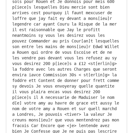
sols pour Rouen et Je donnois pour meis 600 
p[iece]s lesquelles Dieu mercie sont bien 
arrives cest pourquoy il faunt mexcuser de 
loffre que jay fait ey devant a mons[ieu]r 
legendre car ayant Couru la Risque de la mer 
il est raisonnable que Jay le profitt 
neantmoins sy vous les desirez vous les 
pouvez Commander au pris Cour[an]t lesquelles 
son entre les mains de mons[ieu]r Edwd Willet 
a Rouen qui ordre de vous Escoise et de ne 
les vendre pas devant vous les refusez au sy 
vous desirez 200 p[iece]s a £12 <st[erlin]g> 
la foddre avec les autres Charges que seront 
envira iavce Commission 30s < st[erlin]g> la 
foddre ett Content de donner pour frett comme 
sy devois Je vous envoyeray quelle quantite 
il vous plaira encas vous desirez 200 
p[iece]s il A necessarie de Maduiser le nom 
d[e] votre amy au havre de grace ett aussy le 
nom de votre amy a Rouen et sur quell marchd 
a Londres, Je pouvois <tiver> la valeur Je 
creuns mons[ieu]r que vous mentendrez pas mon 
fracois Car Encore que <je> lentende avez 
bien Je Confesse que Je ne puis pas lescrire 