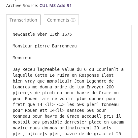
Archive Source:
CUL MS Add 91
Transcription
Comments (0)
Newcastle 9ber 13th 1675

Monsieur pierre Barronneau

Monsieur

Jay Receu lagreable value du 6 du Cour[an]t a 
laquelle Cette Le ruira en Response Ilest 
bien vray que mons[ieu]r Jean Legendre de 
Londres me donna ordre de luy Envoyer 200 
p[iece]s de plomb ou pour havre de Grace ou 
pour Rouen mais ne voulut plus donner pour 
frett que 14 <ll> <…> les 50s p[er] tonneau 
pour Rouen ett 14<ll> sansces 50s pour 
tonneau pour havre de Grace accquell pris il 
nestoit pas possible darrester place en aucum 
navire nous donnos ordinairement 20 sols 
p[er] p[iece]s p[er] havre de de grace et 25 